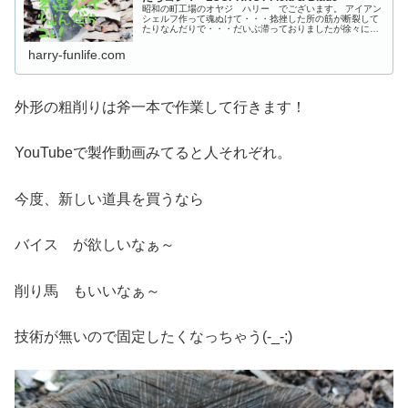
昭和の町工場のオヤジ ハリー でございます。 アイアン
シェルフ作って魂ぬけて・・・捻挫した所の筋が断裂して
たりなんだりで・・・だいぶ滞っておりましたが徐々に始
動していきます(-_-;) さて！ 息子と一緒に初めたグリーン
harry-funlife.com
外形の粗削りは斧一本で作業して行きます！
YouTubeで製作動画みてると人それぞれ。
今度、新しい道具を買うなら
バイス が欲しいなぁ～
削り馬 もいいなぁ～
技術が無いので固定したくなっちゃう(-_-;)