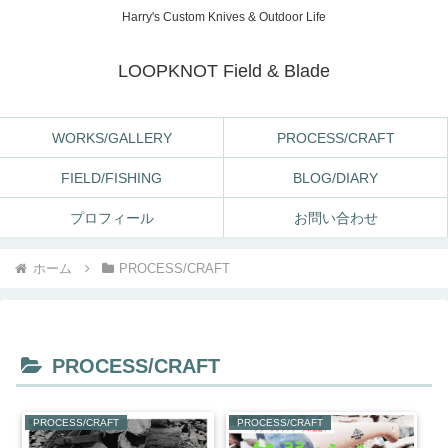
Harry's Custom Knives & Outdoor Life
LOOPKNOT Field & Blade
WORKS/GALLERY
PROCESS/CRAFT
FIELD/FISHING
BLOG/DIARY
プロフィール
お問い合わせ
ホーム
PROCESS/CRAFT
PROCESS/CRAFT
PROCESS/CRAFT
PROCESS/CRAFT