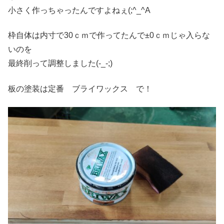
小さく作っちゃったんですよねぇ(;^_^A
枠自体は内寸で30ｃｍで作ってたんで±0ｃｍじゃ入らな
いのを
最終削って調整しました(-_-;)
板の塗装は定番 ブライワックス で！