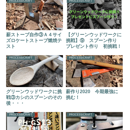
PROCESS/CRAFT
PROCESS/CRAFT
薪ストーブ自作③Ａ４サイ
【グリーンウッドワークに
ズロケートストーブ燃焼テ
挑戦】⑨ スプーン作り
スト
プレゼント作り 初挑戦！
PROCESS/CRAFT
PROCESS/CRAFT
グリーンウッドワークに挑
薪作り2020 今期最強に
戦③カシのスプーンのその
挑む！
後・・・
PROCESS/CRAFT
PROCESS/CRAFT