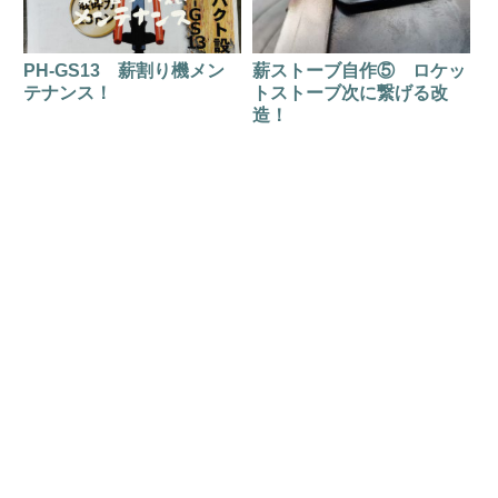
PH-GS13 薪割り機メン
薪ストーブ自作⑤ ロケッ
テナンス！
トストーブ次に繋げる改
造！