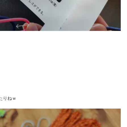
・
たりねｗ