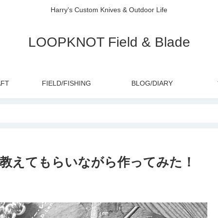
Harry's Custom Knives & Outdoor Life
LOOPKNOT Field & Blade
AFT
FIELD/FISHING
BLOG/DIARY
方教えてもらいながら作ってみた！
。