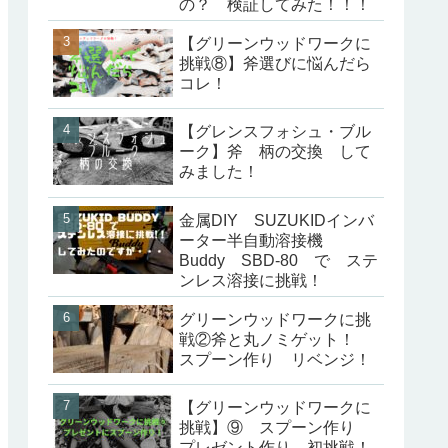
の？ 検証してみた！！！
【グリーンウッドワークに
挑戦⑧】斧選びに悩んだら
コレ！
【グレンスフォシュ・ブル
ーク】斧 柄の交換 して
みました！
金属DIY SUZUKIDインバ
ーター半自動溶接機
Buddy SBD-80 で ステ
ンレス溶接に挑戦！
グリーンウッドワークに挑
戦②斧と丸ノミゲット！
スプーン作り リベンジ！
【グリーンウッドワークに
挑戦】⑨ スプーン作り
プレゼント作り 初挑戦！